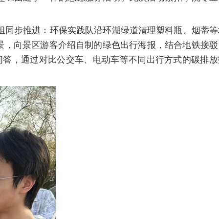
组
同步推进：环保实践队沿环湖绿道清理塑料瓶、烟蒂等
景，向
景区
游客
介绍自制的
绿色出行
海报
，结合地铁接驳
问答，通过对比公交车、电动车等不同出行方式的碳排放