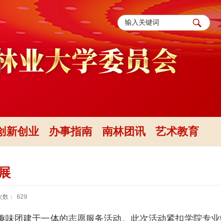
创新创业
办事指南
南林团讯
艺术教育
展
次数：
629
趣味
团建于一体的志愿
服务
活动。
此次活动
紧扣学院
专业