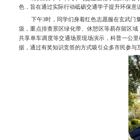
色，
旨在
通过实际行动
砥砺交通学子提升环保意
下午
3时，
同学们
身着红色
志愿服
在玄武门
圾，重点排查景区绿化带、休憩区等易存留区域
共享单车调度等交通场景现场演示，科普
一公里
据，
通过有奖知识竞答的方式
吸引众多市民参与