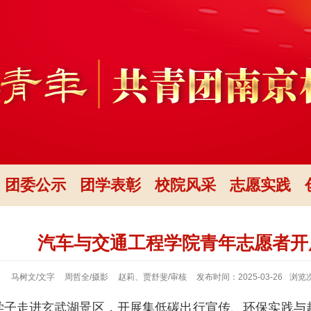
团委公示
团学表彰
校院风采
志愿实践
汽车与交通工程学院青年志愿者开
马树文/文字
周哲全/摄影
赵莉、贾舒斐/审核
发布时间：2025-03-26
浏览
学子走进玄武湖景区，开展集低碳
出行
宣传、环保实践与