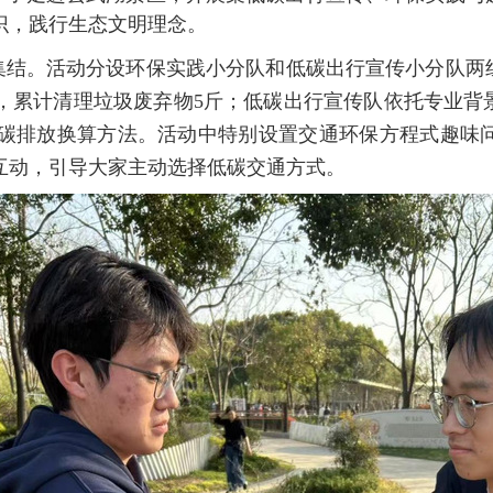
识
，
践行生态文明理念。
集结。活动分设环保实践
小分队
和
低碳出行宣传小分队两
，累计清理
垃圾
废弃物
5
斤；低碳
出行
宣传队依托专业背
碳排放换算方法。活动中特别设置交通环保方程式趣味
互动
，
引导大家主动选择低碳交通方式
。