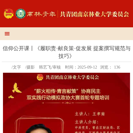
信仰公开课丨《履职责·献良策·促发展 提案撰写规范与
技巧》
/文字
/摄影
韩艺飞/审核
时间：2025-09-12
浏览：
136