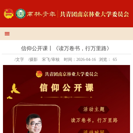
信仰公开课丨《读万卷书，行万里路》
/文字
/摄影
宋飞/审核
时间：2026-04-16
浏览：
65