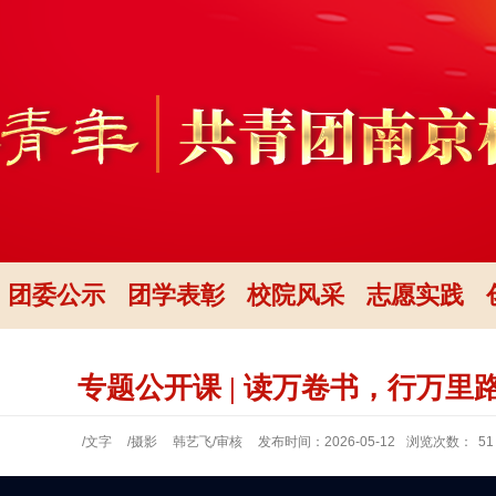
团委公示
团学表彰
校院风采
志愿实践
专题公开课 | 读万卷书，行万里
/文字
/摄影
韩艺飞/审核
发布时间：2026-05-12
浏览次数：
51